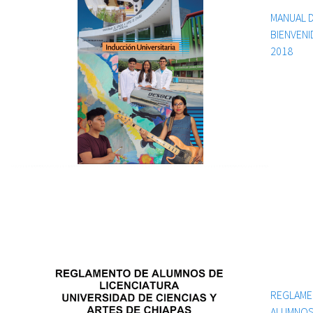
MANUAL 
BIENVENI
2018
REGLAM
ALUMNO